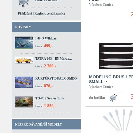
Výrobce:
Tamiya
Přihlášení
|
Registrace zákazníka
NOVINKY
F4F 3 Wildcat
499,-
Cena:
TATRA 603 - B5 Marat…
2 700,-
Cena:
MODELING BRUSH PRO
KURFÜRST DUAL COMBO
SMALL
870,-
Cena:
Výrobce:
Tamiya
T 34/85 Soviet Tank
1 850,-
Cena:
NEJPRODÁVANĚJŠÍ MODELY