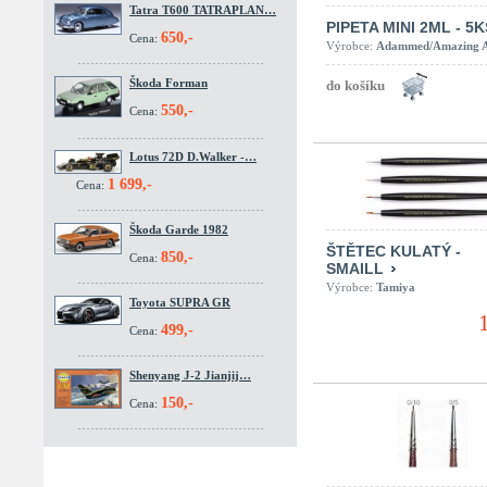
Tatra T600 TATRAPLAN…
PIPETA MINI 2ML - 5K
650,-
Cena:
Výrobce:
Adammed/Amazing A
Škoda Forman
550,-
Cena:
Lotus 72D D.Walker -…
1 699,-
Cena:
Škoda Garde 1982
ŠTĚTEC KULATÝ -
850,-
Cena:
SMAILL
Výrobce:
Tamiya
Toyota SUPRA GR
499,-
Cena:
Shenyang J-2 Jianjij…
150,-
Cena: