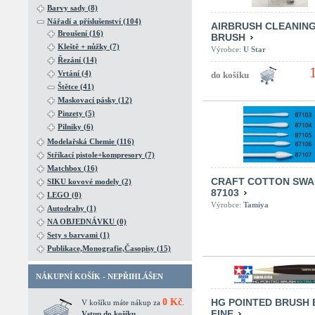
Barvy sady (8)
Nářadí a příslušenství (104)
AIRBRUSH CLEANIN
Broušení (16)
BRUSH
Kleště + nůžky (7)
Výrobce:
U Star
Řezání (14)
Vrtání (4)
Štětce (41)
Maskovací pásky (12)
Pinzety (5)
Pilniky (6)
Modelařská Chemie (116)
Stříkací pistole+kompresory (7)
Matchbox (16)
CRAFT COTTON SWA
SIKU kovové modely (2)
87103
LEGO (0)
Výrobce:
Tamiya
Autodrahy (1)
NA OBJEDNÁVKU (0)
Sety s barvami (1)
Publikace,Monografie,Časopisy (15)
NÁKUPNÍ KOŠÍK - NEPŘIHLÁŠEN
0 Kč
HG POINTED BRUSH 
V košíku máte nákup za
.
FINE
Vstup do košíku