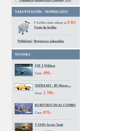
Publikace,Monografie,Časopisy (15)
NÁKUPNÍ KOŠÍK - NEPŘIHLÁŠEN
0 Kč
V košíku máte nákup za
.
Vstup do košíku
Přihlášení
|
Registrace zákazníka
NOVINKY
F4F 3 Wildcat
499,-
Cena:
TATRA 603 - B5 Marat…
2 700,-
Cena:
KURFÜRST DUAL COMBO
870,-
Cena:
T 34/85 Soviet Tank