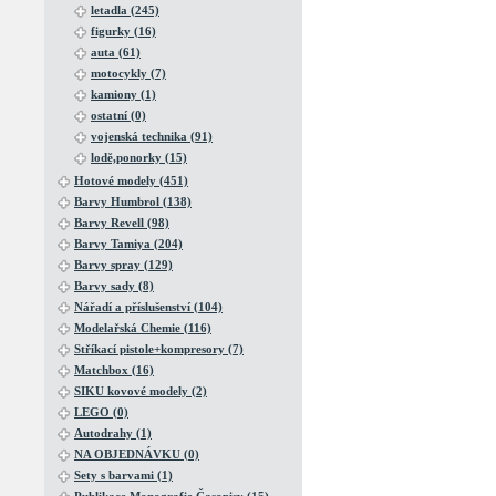
letadla (245)
figurky (16)
auta (61)
motocykly (7)
kamiony (1)
ostatní (0)
vojenská technika (91)
lodě,ponorky (15)
Hotové modely (451)
Barvy Humbrol (138)
Barvy Revell (98)
Barvy Tamiya (204)
Barvy spray (129)
Barvy sady (8)
Nářadí a příslušenství (104)
Modelařská Chemie (116)
Stříkací pistole+kompresory (7)
Matchbox (16)
SIKU kovové modely (2)
LEGO (0)
Autodrahy (1)
NA OBJEDNÁVKU (0)
Sety s barvami (1)